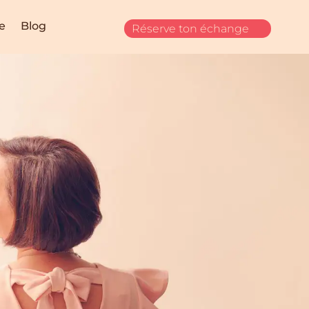
ée
Blog
Réserve ton échange