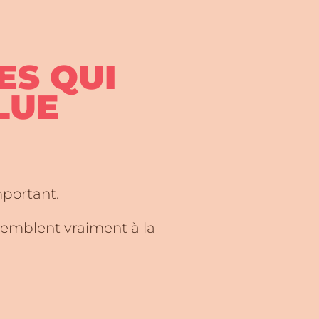
ES QUI
LUE
mportant.
ssemblent vraiment à la