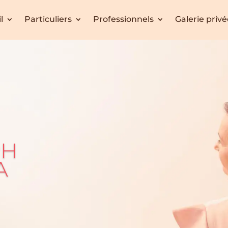
l
Particuliers
Professionnels
Galerie priv
PH
A