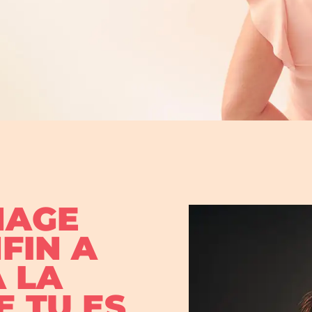
MAGE
FIN A
 LA
 TU ES