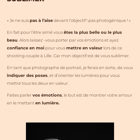
« Je ne suis
pas à l’aise
devant l’objectif ! pas photogénique ! »
En fait pour l’être aimé vous
êtes la plus belle ou le plus
beau
. Alors laissez -vous porter par vos émotions et ayez
confiance en moi
pour vous
mettre en valeur
lors de ce
shooting couple à Lille. Car mon objectif est de vous sublimer.
En tant que photographe de portrait, je ferais en sorte, de vous
indiquer des poses
, et d’orienter les lumières pour vous
mettre tous les deux en valeur.
Faites parler
vos émotions
, le but est de montrer votre amour
en le mettant
en lumière.