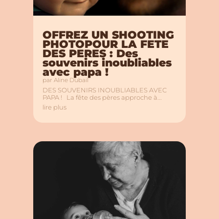
OFFREZ UN SHOOTING
PHOTOPOUR LA FETE
DES PERES : Des
souvenirs inoubliables
avec papa !
par
Aline Dubail
DES SOUVENIRS INOUBLIABLES AVEC
PAPA ! La fête des pères approche à...
lire plus