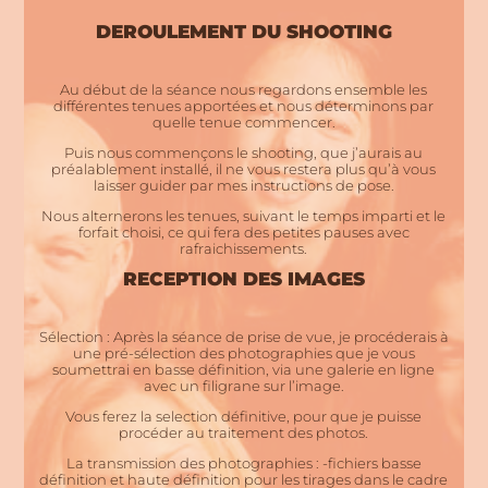
DEROULEMENT DU SHOOTING
Au début de la séance nous regardons ensemble les
différentes tenues apportées et nous déterminons par
quelle tenue commencer.
Puis nous commençons le shooting, que j’aurais au
préalablement installé, il ne vous restera plus qu’à vous
laisser guider par mes instructions de pose.
Nous alternerons les tenues, suivant le temps imparti et le
forfait choisi, ce qui fera des petites pauses avec
rafraichissements.
RECEPTION DES IMAGES
Sélection : Après la séance de prise de vue, je procéderais à
une pré-sélection des photographies que je vous
soumettrai en basse définition, via une galerie en ligne
avec un filigrane sur l’image.
Vous ferez la selection définitive, pour que je puisse
procéder au traitement des photos.
La transmission des photographies : -fichiers basse
définition et haute définition pour les tirages dans le cadre