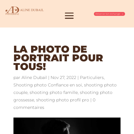
Réserve ton échange
LA PHOTO DE
PORTRAIT POUR
TOUS!
par
Aline Dubail
|
Nov 27, 2022
|
Particuliers
,
Shooting photo Confiance en soi
,
shooting photo
couple
,
shooting photo famille
,
shooting photo
grossesse
,
shooting photo profil pro
|
0
commentaires