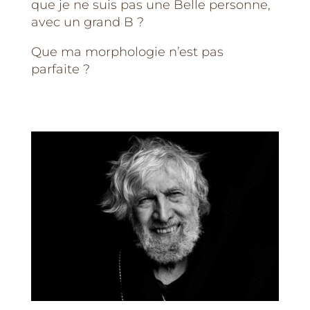
que je ne suis pas une Belle personne,
avec un grand B ?
Que ma morphologie n’est pas
parfaite ?